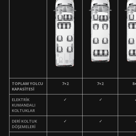
TOPLAM YOLCU
7+2
7+2
8
KAPASİTESİ
ELEKTRİK
✓
✓
KUMANDALI
KOLTUKLAR
DERİ KOLTUK
✓
✓
DÖŞEMELERİ