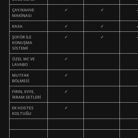
ÇAY/KAHVE
✓
✓
MAKİNASI
KASA
✓
✓
ŞOFÖR İLE
✓
✓
KONUŞMA
SİSTEMİ
ÖZEL WC VE
✓
LAVABO
MUTFAK
✓
BÖLMESİ
FIRIN, EVYE,
✓
İKRAM SETLERİ
EK HOSTES
✓
KOLTUĞU