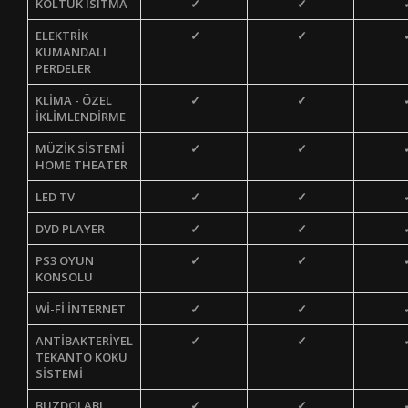
KOLTUK ISITMA
✓
✓
ELEKTRİK
✓
✓
KUMANDALI
PERDELER
KLİMA - ÖZEL
✓
✓
İKLİMLENDİRME
MÜZİK SİSTEMİ
✓
✓
HOME THEATER
LED TV
✓
✓
DVD PLAYER
✓
✓
PS3 OYUN
✓
✓
KONSOLU
Wİ-Fİ İNTERNET
✓
✓
ANTİBAKTERİYEL
✓
✓
TEKANTO KOKU
SİSTEMİ
BUZDOLABI
✓
✓