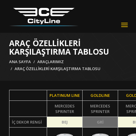
Togg
navig
ARAÇ ÖZELLİKLERİ
KARŞILAŞTIRMA TABLOSU
ANA SAYFA
ARAÇLARIMIZ
ARAÇ ÖZELLİKLERİ KARŞILAŞTIRMA TABLOSU
PLATINUM LINE
GOLDLINE
GOLD
MERCEDES
MERCEDES
MERC
SPRINTER
SPRINTER
SPRI
İÇ DEKOR RENGİ
BEJ
GRİ
B