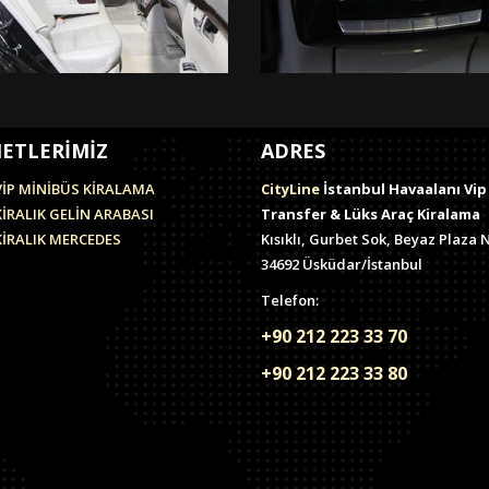
ETLERİMİZ
ADRES
VİP MİNİBÜS KİRALAMA
CityLine
İstanbul Havaalanı Vip
KİRALIK GELİN ARABASI
Transfer & Lüks Araç Kiralama
KİRALIK MERCEDES
Kısıklı, Gurbet Sok, Beyaz Plaza N
34692 Üsküdar/İstanbul
Telefon:
+90 212 223 33 70
+90 212 223 33 80